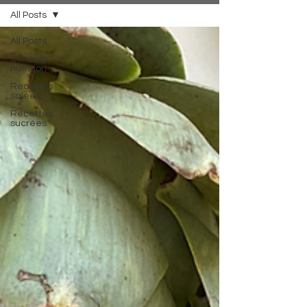
All Posts
All Posts
Conseils
nutrition
Recettes
salées
Recettes
sucrées