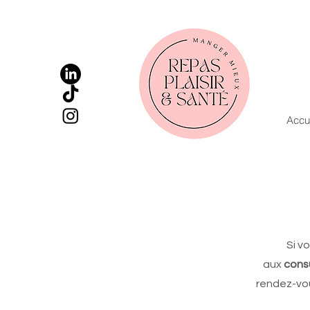
Accu
Si v
aux
consu
rendez-vou