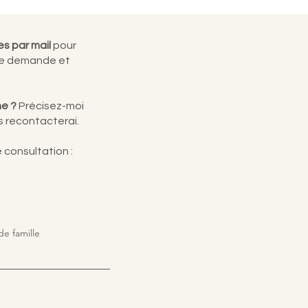
s par mail
pour
tre demande et
ne ?
Précisez-moi
s recontacterai.
 consultation :
e famille