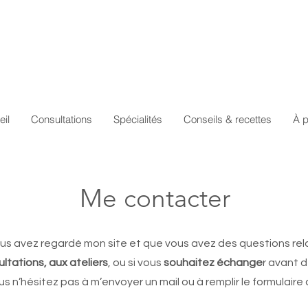
eil
Consultations
Spécialités
Conseils & recettes
À 
Me contacter
ous avez regardé mon site et que vous avez des questions rel
ltations, aux
ateliers
, ou si vous
souhaitez échange
r avant 
s n’hésitez pas à m’envoyer un mail ou à remplir le formulaire