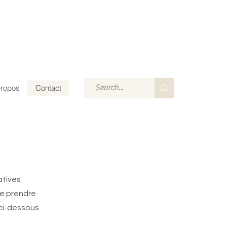
propos
Contact
atives
de prendre
 ci-dessous.