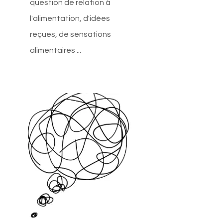
question de relation à
l'alimentation, d'idées
reçues, de sensations
alimentaires ...