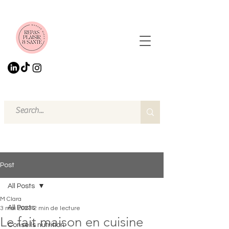
Post
All Posts
M Clara
All Posts
3 mai 2023
2 min de lecture
Le fait maison en cuisine
Conseils nutrition