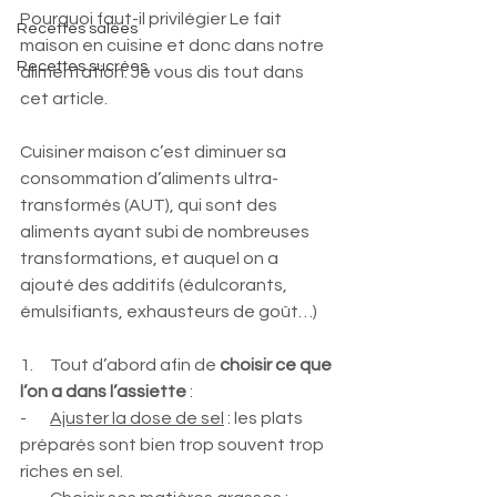
Pourquoi faut-il privilégier Le fait 
Recettes salées
maison en cuisine et donc dans notre 
Recettes sucrées
alimentation. Je vous dis tout dans 
cet article.  
Cuisiner maison c’est diminuer sa 
consommation d’aliments ultra-
transformés (AUT), qui sont des 
aliments ayant subi de nombreuses 
transformations, et auquel on a 
ajouté des additifs (édulcorants, 
émulsifiants, exhausteurs de goût…)
1.     Tout d’abord afin de 
choisir ce que 
l’on a dans l’assiette
 : 
-       
Ajuster la dose de sel
 : les plats 
préparés sont bien trop souvent trop 
riches en sel.