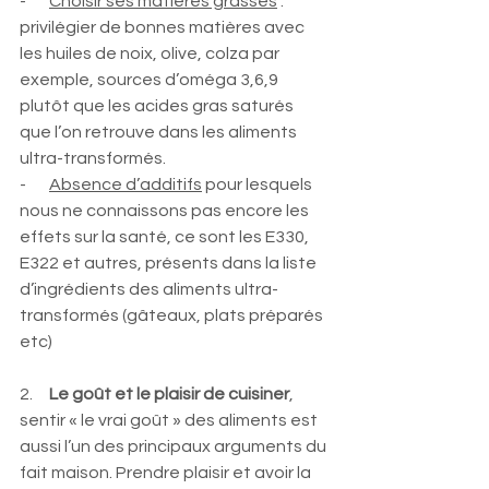
-       
Choisir ses matières grasses
 : 
privilégier de bonnes matières avec 
les huiles de noix, olive, colza par 
exemple, sources d’oméga 3,6,9 
plutôt que les acides gras saturés 
que l’on retrouve dans les aliments 
ultra-transformés.
-       
Absence d’additifs
 pour lesquels 
nous ne connaissons pas encore les 
effets sur la santé, ce sont les E330, 
E322 et autres, présents dans la liste 
d’ingrédients des aliments ultra-
transformés (gâteaux, plats préparés 
etc)
2.     
Le goût et le plaisir de cuisiner
, 
sentir « le vrai goût » des aliments est 
aussi l’un des principaux arguments du 
fait maison. Prendre plaisir et avoir la 