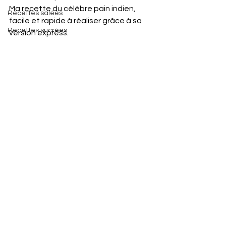
Ma recette du célèbre pain indien, 
Recettes salées
facile et rapide à réaliser grâce à sa 
Recettes sucrées
version express.