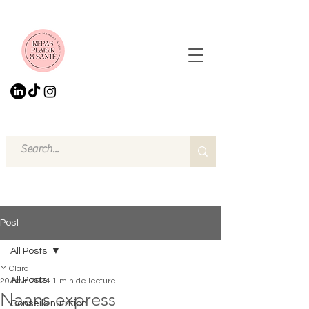
Post
All Posts
M Clara
All Posts
20 févr. 2024
1 min de lecture
Naans express
Conseils nutrition