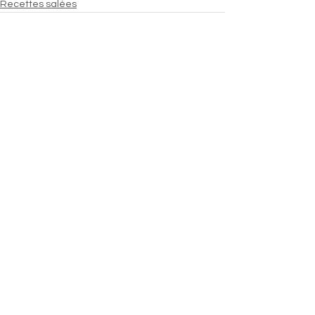
Recettes salées
Voir tout
Posts similaires