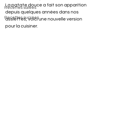
La patate douce a fait son apparition 
Recettes salées
depuis quelques années dans nos 
Recettes sucrées
assiettes, voici une nouvelle version 
pour la cuisiner.