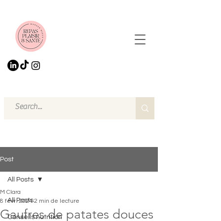
Post
All Posts
M Clara
All Posts
8 févr. 2024
2 min de lecture
Gaufres de patates douces
Conseils nutrition