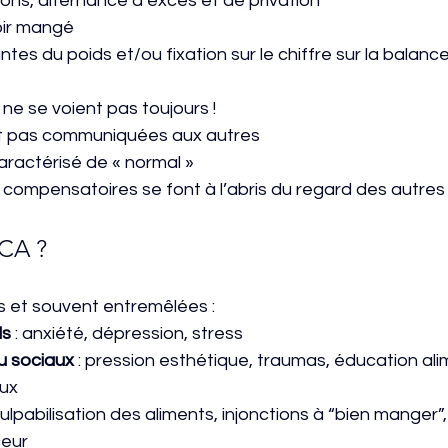
ions, alternance d’excès et de privation
oir mangé
tes du poids et/ou fixation sur le chiffre sur la balanc
 ne se voient pas toujours ! 
t pas communiquées aux autres
aractérisé de « normal »
ompensatoires se font à l’abris du regard des autres
TCA ?
s et souvent entremêlées :
ls
 : anxiété, dépression, stress
u sociaux
 : pression esthétique, traumas, éducation ali
aux
 culpabilisation des aliments, injonctions à “bien manger”,
ceur