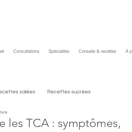
eil
Consultations
Spécialités
Conseils & recettes
À 
ecettes salées
Recettes sucrées
ture
 les TCA : symptômes,