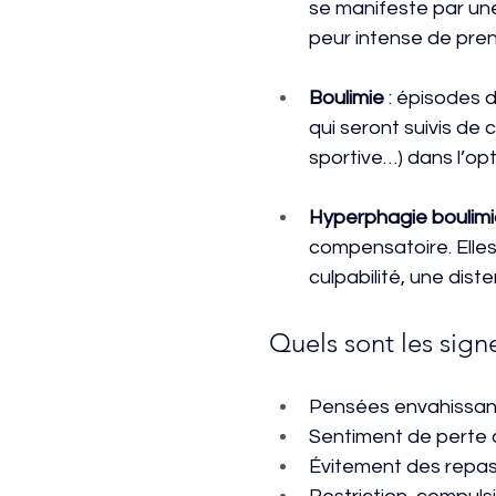
se manifeste par une
peur intense de pren
Boulimie
 : épisodes 
qui seront suivis d
sportive…) dans l’op
Hyperphagie boulimi
compensatoire. Elles
culpabilité, une dis
Quels sont les sign
Pensées envahissant
Sentiment de perte d
Évitement des repa