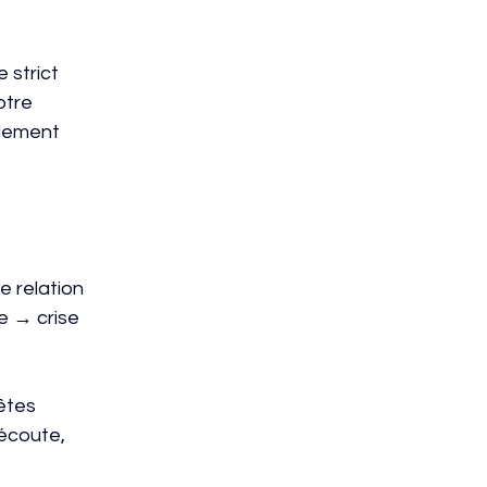
 strict 
otre 
lement 
e relation 
e → crise 
êtes 
écoute, 