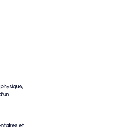
physique, 
d’un 
entaires et 