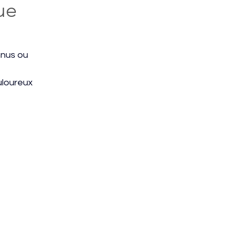
ue
nus ou 
uloureux 