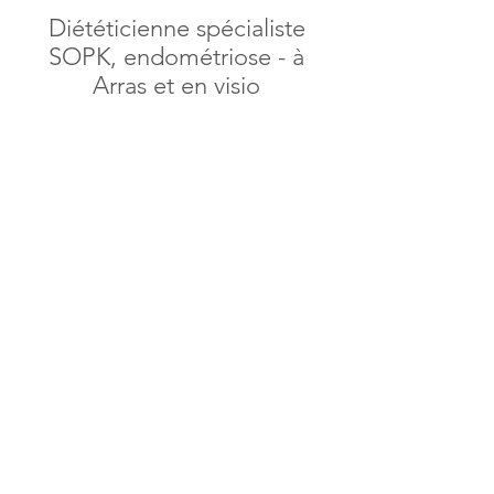
Diététicienne spécialiste
SOPK, endométriose - à
Arras et en visio
En tant que diététicienne je
vous propose un
accompagnement personnalisé
en ligne, où que vous soyez. Pour
les personnes se situant à
proximité d'Arras, je vous
propose des consultations de
proximité au cabinet.
Que ce soit en visio ou au
cabinet, mon approche sera
bienveillante et adaptée à vos