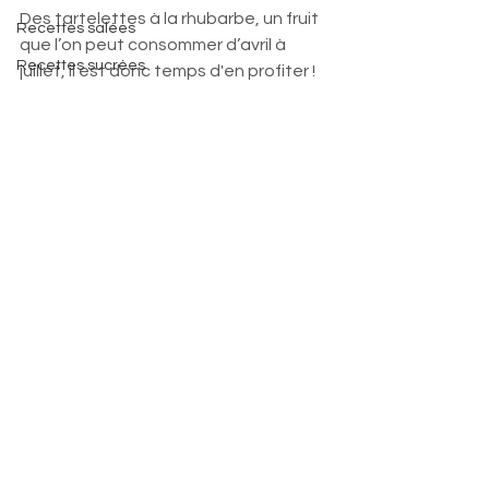
Des tartelettes à la rhubarbe, un fruit 
Recettes salées
que l’on peut consommer d’avril à 
Recettes sucrées
juillet, il est donc temps d'en profiter !