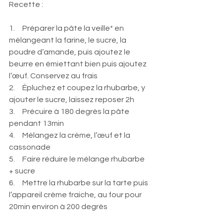
Recette : 
1.     Préparer la pâte la veille* en 
mélangeant la farine, le sucre, la 
poudre d’amande, puis ajoutez le 
beurre en émiettant bien puis ajoutez 
l’œuf. Conservez au frais
2.     Épluchez et coupez la rhubarbe, y 
ajouter le sucre, laissez reposer 2h
3.     Précuire à 180 degrès la pâte 
pendant 13min
4.     Mélangez la crème, l’œuf et la 
cassonade
5.     Faire réduire le mélange rhubarbe 
+ sucre
6.     Mettre la rhubarbe sur la tarte puis 
l’appareil crème fraiche, au four pour 
20min environ à 200 degrès