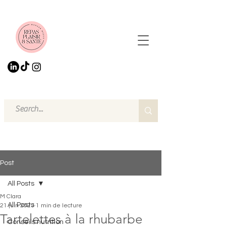
Post
All Posts
M Clara
All Posts
21 juin 2023
1 min de lecture
Tartelettes à la rhubarbe
Conseils nutrition