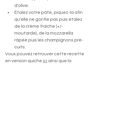
d'olive. 
Étalez votre pâte, piquez-la afin 
qu'elle ne gonfle pas puis étalez 
de la crème fraiche (+/-
moutarde), de la mozzarella 
râpée puis les champignons pré-
cuits.
Vous pouvez retrouver cette recette 
en version quiche 
ici
 ainsi que la 
recette de pâte brisée en 3 
ingrédients.
Recette de crêpes aux flocons 
d'avoine : 