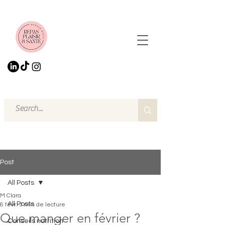
Post
All Posts
M Clara
All Posts
6 févr.
3 min de lecture
Que manger en février ?
Conseils nutrition