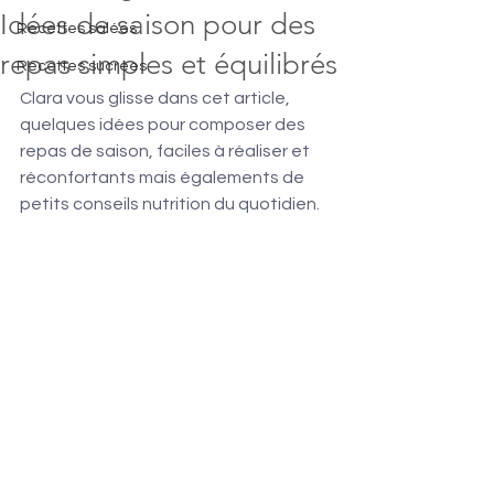
Idées de saison pour des
Recettes salées
repas simples et équilibrés
Recettes sucrées
Clara vous glisse dans cet article, 
quelques idées pour composer des 
repas de saison, faciles à réaliser et 
réconfortants mais égalements de 
petits conseils nutrition du quotidien.