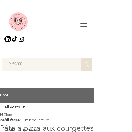
Post
All Posts
M Clara
All Posts
24 août 2023
1 min de lecture
Pâte à pizza aux courgettes
Conseils nutrition