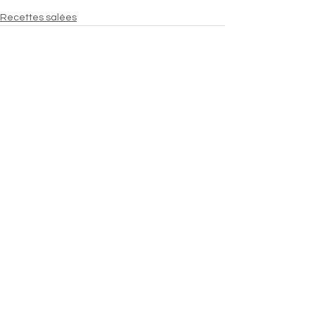
Recettes salées
Voir tout
Posts similaires