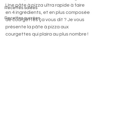
Une pâte à pizza ultra rapide à faire 
Recettes salées
en 4 ingrédients, et en plus composée 
Recettes sucrées
de courgettes ça vous dit ? Je vous 
présente la pâte à pizza aux 
courgettes qui plaira au plus nombre !