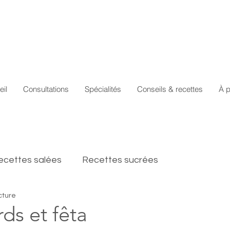
eil
Consultations
Spécialités
Conseils & recettes
À 
ecettes salées
Recettes sucrées
cture
ds et fêta