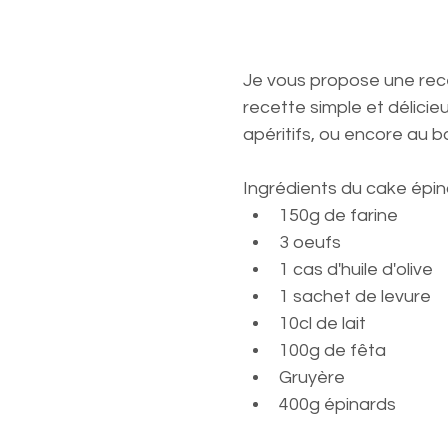
Je vous propose une recet
recette simple et délicie
apéritifs, ou encore au b
Ingrédients du cake épin
150g de farine
3 oeufs
1 cas d'huile d'olive
1 sachet de levure
10cl de lait
100g de fêta
Gruyère
400g épinards