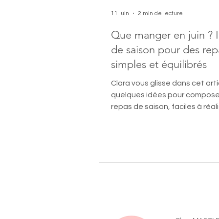
11 juin
2 min de lecture
Que manger en juin ? 
de saison pour des rep
simples et équilibrés
Clara vous glisse dans cet arti
quelques idées pour compose
repas de saison, faciles à réal
réconfortants mais égalemen
petits conseils nutrition du qu