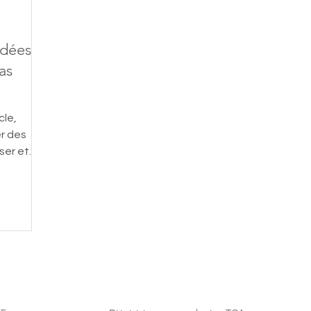
Idées
as
cle,
r des
iser et
ts de
otidien.