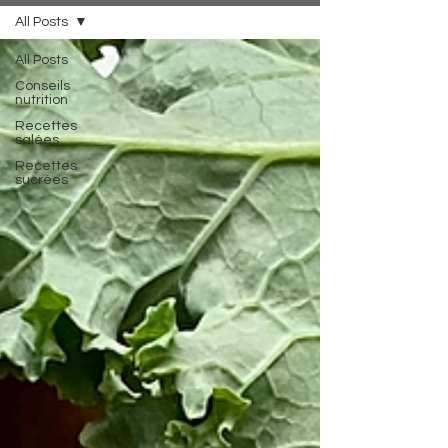
All Posts
All Posts
Conseils
nutrition
Recettes
salées
Recettes
sucrées