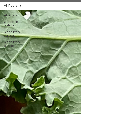
All Posts
All Posts
Conseils
nutrition
Recettes
salées
Recettes
sucrées